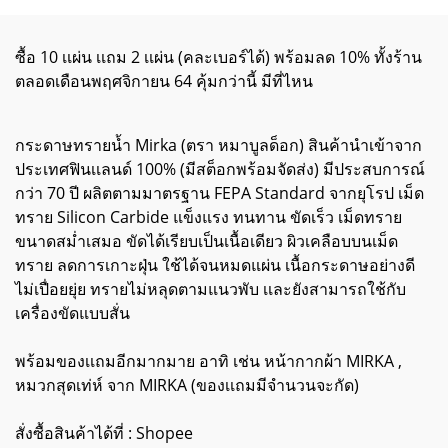
ซื้อ 10 เเผ่น เเถม 2 เเผ่น (คละเบอร์ได้) พร้อมลด 10% ทั้งร้าน
ตลอดเดือนพฤศจิกายน 64 คุ้มกว่านี้ มีที่ไหน
กระดาษทรายน้ำ Mirka (ตรา หมาบูลด็อก) สินค้านำเข้าจาก
ประเทศฟินเเลนด์ 100% (มีสต็อกพร้อมจัดส่ง) มีประสบการณ์
กว่า 70 ปี ผลิตตามมาตรฐาน FEPA Standard จากยุโรป เม็ด
ทราย Silicon Carbide แข็งแรง ทนทาน ขัดเร็ว เม็ดทราย
ขนาดสม่ำเสมอ ขัดได้เรียบเป็นเนื้อเดียว ผิวเคลือบบนเม็ด
ทราย ลดการเกาะฝุ่น ใช้ได้จนหมดแผ่น เนื้อกระดาษอย่างดี
ไม่เปื่อยยุ่ย ทรายไม่หลุดตามแนวพับ เเละยังสามารถใช้กับ
เครื่องขัดแบบสั่น
พร้อมของเเถมอีกมากมาย อาทิ เช่น หน้ากากผ้า MIRKA ,
หมวกสุดเท่ห์ จาก MIRKA (ของเเถมมีจำนวนจะกัด)
สั่งซื้อสินค้าได้ที่ : Shopee